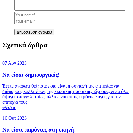
Δημοσίευση σχολίου
Σχετικά άρθρα
07 Αυγ 2023
Να είσαι δημιουργικός!
Έχετε αναρωτηθεί ποτέ ποια είναι η συνταγή της επιτυχίας για
διάφορους καλλιτέχνες της κλασικής μουσικής; Σίγουρα, είναι όλοι
άψογοι επαγγελματίες, αλλά είναι αυτός ο μόνος λόγος για την
επιτυχία τους;
Θέσεις
16 Οκτ 2023
Να είστε παρόντες στη σκηνή!