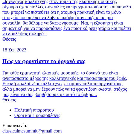
Ως ενεργός καλλιτέχνης στον τομέα της κλασικής μουσικής,
σίγουρα έχετε πολλές συναυλίες να πραγματοποιήσετε, και παρόλο
που μπορεί να πιστεύετε ότι η ατομική πρακτική είναι το μόνο
στοιχείο που πρέπει να λάβετε υπόψη όταν παίζετε σε μια
συναυλία, θα θέλαμε να διαφωνήσουμε. Ναι, η εξάσκηση είναι
σημαντική για να παρουσιάσεις ένα ποιοτικό ρεπερτόριο και πρέπει
να δουλέψεις σκληρά...
Θέσεις
18 Σεπ 2023
Πώς να φροντίσετε το όργανό σας
Για κάθε ερμηνευτή κλασικής μουσικής, το όργανό του είναι
αναπόσπαστο μέρος της καλλιτεχνικής και προσωπικής του ζωής.
Επειδή πολλοί νέοι καλλιτέχνες εκτιμούν πολύ τα όργανά τους,
αλλά μπορεί να μην ξέρουν πώς να τα φροντίζουν σωστά, στόχος
μας είναι να σας βοηθήσουμε με αυτό το άρθρο...
Θέσεις
Πολιτική απορρήτου
Όροι και Προϋποθέσεις
Επικοινωνία:
classicalmesummit@gmail.com