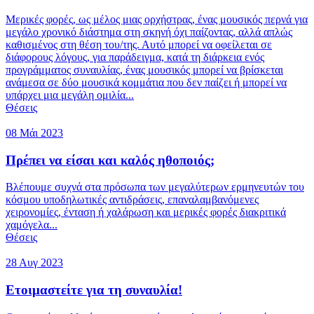
Μερικές φορές, ως μέλος μιας ορχήστρας, ένας μουσικός περνά για
μεγάλο χρονικό διάστημα στη σκηνή όχι παίζοντας, αλλά απλώς
καθισμένος στη θέση του/της. Αυτό μπορεί να οφείλεται σε
διάφορους λόγους, για παράδειγμα, κατά τη διάρκεια ενός
προγράμματος συναυλίας, ένας μουσικός μπορεί να βρίσκεται
ανάμεσα σε δύο μουσικά κομμάτια που δεν παίζει ή μπορεί να
υπάρχει μια μεγάλη ομιλία...
Θέσεις
08 Μάι 2023
Πρέπει να είσαι και καλός ηθοποιός;
Βλέπουμε συχνά στα πρόσωπα των μεγαλύτερων ερμηνευτών του
κόσμου υποδηλωτικές αντιδράσεις, επαναλαμβανόμενες
χειρονομίες, ένταση ή χαλάρωση και μερικές φορές διακριτικά
χαμόγελα...
Θέσεις
28 Αυγ 2023
Ετοιμαστείτε για τη συναυλία!