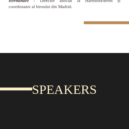
Hernández
- Director asociat la HarrisonParrott și
coordonator al biroului din Madrid.
SPEAKERS