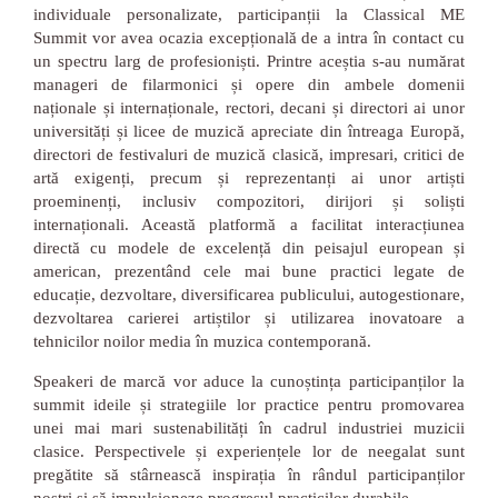
individuale personalizate, participanții la Classical ME
Summit vor avea ocazia excepțională de a intra în contact cu
un spectru larg de profesioniști. Printre aceștia s-au numărat
manageri de filarmonici și opere din ambele domenii
naționale și internaționale, rectori, decani și directori ai unor
universități și licee de muzică apreciate din întreaga Europă,
directori de festivaluri de muzică clasică, impresari, critici de
artă exigenți, precum și reprezentanți ai unor artiști
proeminenți, inclusiv compozitori, dirijori și soliști
internaționali. Această platformă a facilitat interacțiunea
directă cu modele de excelență din peisajul european și
american, prezentând cele mai bune practici legate de
educație, dezvoltare, diversificarea publicului, autogestionare,
dezvoltarea carierei artiștilor și utilizarea inovatoare a
tehnicilor noilor media în muzica contemporană.
Speakeri de marcă vor aduce la cunoștința participanților la
summit ideile și strategiile lor practice pentru promovarea
unei mai mari sustenabilități în cadrul industriei muzicii
clasice. Perspectivele și experiențele lor de neegalat sunt
pregătite să stârnească inspirația în rândul participanților