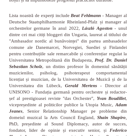
noștri și să impulsioneze progresul practicilor durabile.
Lista noastră de experți include
Beat Fehlmann
- Manager al
Deutsche Staatsphilharmonie Rheinland-Pfalz și manager al
orchestrelor germane în anul 2022,
László Agoston
- unul
dintre cei mai citiți bloggeri din Ungaria, laureat al titlului de
"Ambasador nordic al bunăvoinței" din partea ambasadelor
comune ale Danemarcei, Norvegiei, Suediei și Finlandei
pentru contribuțiile sale remarcabile și conferențiar regulat la
Universitatea Metropolitană din Budapesta,
Prof. Dr. Daniel
Sebastian Scholz
, un distins profesor în domeniul sănătății
muzicienilor, psiholog, psihoterapeut comportamental
licențiat și muzician, de la Universitatea de Muzică și de la
Universitatea din Lübeck,
Gerald Mertens
- Director al
UNISONO - Fundația germană pentru orchestre și redactor-
șef al prestigioasei reviste "das Orchester",
Yvan Boudillet
,
vicepreședinte al politicilor publice la Utopia Music,
Adam
Jeanes
, Senior Relationship Manager pe probleme din
domeiul muzical la Arts Council England,
Shain Shapiro
,
PhD, președinte al Sound Diplomacy, autor de succes,
fondator, lider de opinie și executiv senior, și
Federico