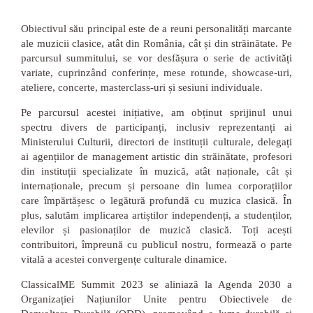
Obiectivul său principal este de a reuni personalități marcante
ale muzicii clasice, atât din România, cât și din străinătate. Pe
parcursul summitului, se vor desfășura o serie de activități
variate, cuprinzând conferințe, mese rotunde, showcase-uri,
ateliere, concerte, masterclass-uri și sesiuni individuale.
Pe parcursul acestei inițiative, am obținut sprijinul unui
spectru divers de participanți, inclusiv reprezentanți ai
Ministerului Culturii, directori de instituții culturale, delegați
ai agențiilor de management artistic din străinătate, profesori
din instituții specializate în muzică, atât naționale, cât și
internaționale, precum și persoane din lumea corporațiilor
care împărtășesc o legătură profundă cu muzica clasică. În
plus, salutăm implicarea artiștilor independenți, a studenților,
elevilor și pasionaților de muzică clasică. Toți acești
contribuitori, împreună cu publicul nostru, formează o parte
vitală a acestei convergențe culturale dinamice.
ClassicalME Summit 2023 se aliniază la Agenda 2030 a
Organizației Națiunilor Unite pentru Obiectivele de