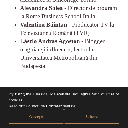
Alexandra Solea
- Director de program
la Rome Business School Italia
Valentina Băințan
- Producător TV la
Televiziunea Română (TVR)
László András Ágoston
- Blogger
maghiar și influencer, lector la
Universitatea Metropolitană din
Budapesta
By using the Classical Me website, you agree with our use of
cookies.
Read our
Politicii de Confidențialitate
Accept
Close