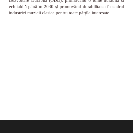
Dezvoltare Durabilă (ODD), promovând o lume durabilă și
echitabilă până în 2030 și promovând durabilitatea în cadrul
industriei muzicii clasice pentru toate părțile interesate.