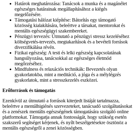
Határok meghatározása: Tanácsok a munka és a magánélet
egészséges határainak megállapításához a kiégés
megelőzésére.
Támogatási hálózat kiépítése: Bátorítás egy támogató
közösség kialakítására, beleértve a társakat, mentorokat és
mentális egészségügyi szakembereket.
Pénzügyi tervezés: Útmutató a pénzügyi stressz kezeléséhez
költségvetés-tervezés, megtakarítások és a bevételi források
diverzifikálása révén.
Fizikai egészség: A testi és lelki egészség kapcsolatának
hangsúlyozása, tanácsokkal az egészséges életmód
megőrzéséhez.
Mindfulness és relaxációs technikák: Bevezetés olyan
gyakorlatokba, mint a meditáció, a jóga és a mélylégzés
gyakorlatok, mint a stresszkezelés eszközei.
Erőforrások és támogatás
Ezenkívül az útmutató a források kiterjedt listáját tartalmazza,
beleértve a mentálhigiénés szervezeteket, tanácsadó szolgáltatásokat
és a zenészek mentális egészségének támogatására szolgáló online
platformokat. Támogatja annak fontosságát, hogy szükség esetén
szakszerű segítséget kérjenek, és nyílt beszélgetésekre ösztönöz a
mentális egészségről a zenei közösségben.