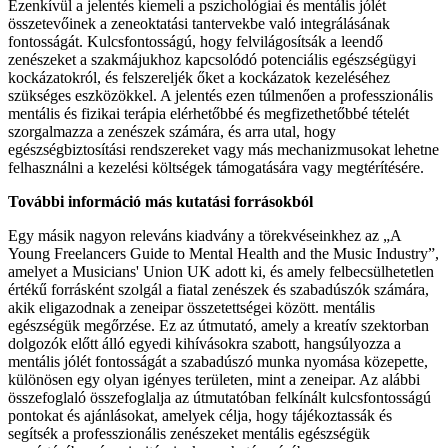
Ezenkívül a jelentés kiemeli a pszichológiai és mentális jólét
összetevőinek a zeneoktatási tantervekbe való integrálásának
fontosságát. Kulcsfontosságú, hogy felvilágosítsák a leendő
zenészeket a szakmájukhoz kapcsolódó potenciális egészségügyi
kockázatokról, és felszereljék őket a kockázatok kezeléséhez
szükséges eszközökkel. A jelentés ezen túlmenően a professzionális
mentális és fizikai terápia elérhetőbbé és megfizethetőbbé tételét
szorgalmazza a zenészek számára, és arra utal, hogy
egészségbiztosítási rendszereket vagy más mechanizmusokat lehetne
felhasználni a kezelési költségek támogatására vagy megtérítésére.
További információ más kutatási forrásokból
Egy másik nagyon releváns kiadvány a törekvéseinkhez az „A
Young Freelancers Guide to Mental Health and the Music Industry”,
amelyet a Musicians' Union UK adott ki, és amely felbecsülhetetlen
értékű forrásként szolgál a fiatal zenészek és szabadúszók számára,
akik eligazodnak a zeneipar összetettségei között. mentális
egészségük megőrzése. Ez az útmutató, amely a kreatív szektorban
dolgozók előtt álló egyedi kihívásokra szabott, hangsúlyozza a
mentális jólét fontosságát a szabadúszó munka nyomása közepette,
különösen egy olyan igényes területen, mint a zeneipar. Az alábbi
összefoglaló összefoglalja az útmutatóban felkínált kulcsfontosságú
pontokat és ajánlásokat, amelyek célja, hogy tájékoztassák és
segítsék a professzionális zenészeket mentális egészségük