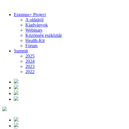
Erasmus+ Project
A oldalról
Kiadványok
Webinars
Közönség eszköztár
Health-Kit
Fórum
Summit
2025
2024
2023
2022