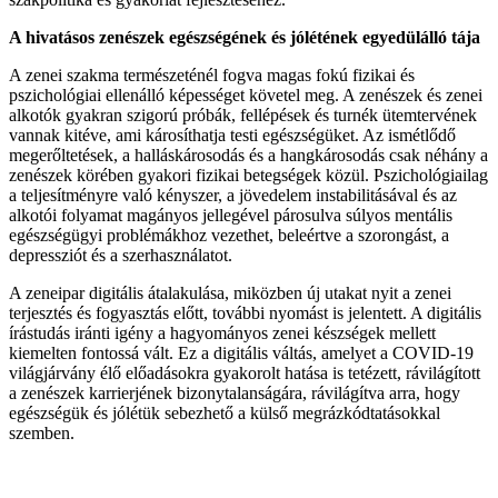
A hivatásos zenészek egészségének és jólétének egyedülálló tája
A zenei szakma természeténél fogva magas fokú fizikai és
pszichológiai ellenálló képességet követel meg. A zenészek és zenei
alkotók gyakran szigorú próbák, fellépések és turnék ütemtervének
vannak kitéve, ami károsíthatja testi egészségüket. Az ismétlődő
megerőltetések, a halláskárosodás és a hangkárosodás csak néhány a
zenészek körében gyakori fizikai betegségek közül. Pszichológiailag
a teljesítményre való kényszer, a jövedelem instabilitásával és az
alkotói folyamat magányos jellegével párosulva súlyos mentális
egészségügyi problémákhoz vezethet, beleértve a szorongást, a
depressziót és a szerhasználatot.
A zeneipar digitális átalakulása, miközben új utakat nyit a zenei
terjesztés és fogyasztás előtt, további nyomást is jelentett. A digitális
írástudás iránti igény a hagyományos zenei készségek mellett
kiemelten fontossá vált. Ez a digitális váltás, amelyet a COVID-19
világjárvány élő előadásokra gyakorolt ​​hatása is tetézett, rávilágított
a zenészek karrierjének bizonytalanságára, rávilágítva arra, hogy
egészségük és jólétük sebezhető a külső megrázkódtatásokkal
szemben.