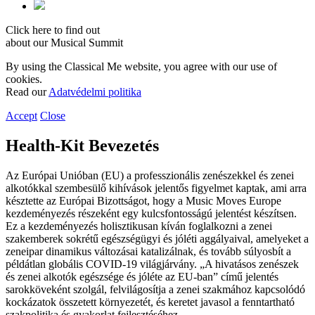
Click here to find out
about our Musical Summit
By using the Classical Me website, you agree with our use of
cookies.
Read our
Adatvédelmi politika
Accept
Close
Health-Kit Bevezetés
Az Európai Unióban (EU) a professzionális zenészekkel és zenei
alkotókkal szembesülő kihívások jelentős figyelmet kaptak, ami arra
késztette az Európai Bizottságot, hogy a Music Moves Europe
kezdeményezés részeként egy kulcsfontosságú jelentést készítsen.
Ez a kezdeményezés holisztikusan kíván foglalkozni a zenei
szakemberek sokrétű egészségügyi és jóléti aggályaival, amelyeket a
zeneipar dinamikus változásai katalizálnak, és tovább súlyosbít a
példátlan globális COVID-19 világjárvány. „A hivatásos zenészek
és zenei alkotók egészsége és jóléte az EU-ban” című jelentés
sarokköveként szolgál, felvilágosítja a zenei szakmához kapcsolódó
kockázatok összetett környezetét, és keretet javasol a fenntartható
szakpolitika és gyakorlat fejlesztéséhez.