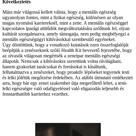
Következtetés
Mára már világossá kellett válnia, hogy a mentális egészség
ugyanolyan fontos, mint a fizikai egészség, különösen az olyan
magas nyomású karriereknél, mint a zene. A mentális egészséggel
kapcsolatos iparági attitűdök megváltoztatására szólítunk fel, olyan
kultúrát szorgalmazva, amely támogatja, nem pedig megbélyegzi a
mentális egészségügyi kihívásokkal szembesülő egyéneket.
Úgy döntöttünk, hogy a vonatkozó kutatások ezen összefoglalóját
beépítjük a zenészeknek szóló Health Kit bevezető fejezetébe, hogy
az olvasók világosan megértsék a zeneipar mentális egészségi
állapotát. Nemcsak a kihívásokra szerettünk volna rávilágítani,
hanem gyakorlati tanácsokat és forrásokat is kínáltunk,
felhatalmazva a zenészeket, hogy proaktív lépéseket tegyenek testi
és lelki jólétük megőrzése érdekében. Az alábbi útmutató emlékeztet
arra, hogy bár egy zenei szakember útja megerőltető lehet, a testi-
lelki egészségre való odafigyeléssel való eligazodás teljesebb és
fenntarthatóbb karrierhez vezethet.