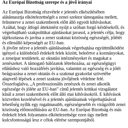
Az Európai Bizottság szerepe és a jövő irányai
Az Európai Bizottság részvétele e jelentés elkészítésében
alátámasztja elkötelezettségét a zenei szektor támogatása mellett,
felismerve a zenei szakemberek előtt álló egyedi kihívásokat.
Azáltal, hogy átfogó áttekintést nyújt a szóban forgó kérdésekről, és
végrehajtható szakpolitikai ajánlásokat javasol, a jelentés célja, hogy
tájékoztassa és javítsa a zenei szakmai közösség egészségét, jólétét
és ellenálló képességét az EU-ban.
A jövőre nézve a jelentés ajánlásainak végrehajtása együttműködést
igényel a különböző érdekelt felek között, beleértve a kormányokat,
a zeneipar testületeit, az oktatási intézményeket és magukat a
zenészeket. A támogató hálózatok létrehozása, az egészségügyi
ellátáshoz való hozzáférés javítása, valamint az egészség és a jólét
beágyazása a zenei oktatás és a szakmai gyakorlat szövetébe
alapvető lépések a zenei szakma jövőjének védelme felé.
Összefoglalva, „A professzionális zenészek és zenei alkotók
egészsége és jóléte az EU-ban” című jelentés kritikai vizsgálatot
kínál a zenei szakemberek előtt álló mai kihívásokról. E kihívások
közvetlen kezelésével és a jelentés ajánlásainak végrehajtásával
lehetőség nyílik egy rugalmasabb, egészségesebb és virágzóbb zenei
közösség előmozdítására az EU-ban. Az Európai Bizottság és más
érdekelt felek folyamatos elkötelezettsége ezen ügy mellett
kulcsfontosságú lesz e célok elérése szempontjából.