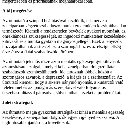
megértésében és prioritásainak meghatározásában.
A táj megértése
Az útmutató a színpad beállításával kezdődik, elismerve a
zeneiparban végzett szabadúszó munka eredendően kiszámíthatatlan
természetét. Kiemeli a rendszertelen bevételek gyakori nyomását, az
önreklámozás szükségességét, az ingadozó munkateher kezelésének
kihívását és a munka gyakran magányos jellegét. Ezek a tényezők
hozzájárulhatnak a stresszhez, a szorongáshoz és az elszigeteltség
érzéséhez a fiatal szabadúszók körében.
Az útmutató jelentős része azon mentális egészségügyi kihívások
azonosítására szolgál, amelyekkel a zeneiparban dolgozó fiatal
szabadúszók szembesülhetnek. Ide tartoznak többek között a
szorongásos zavarok, a depresszió, a kiégés és a szerhasználat. Az
útmutató kiemeli, hogy a sikerre irányuló nyomás, a kudarctól való
félelemmel és az iparág más szereplőivel való folyamatos
összehasonlítással párosulva, súlyosbíthatja ezeket a problémákat.
Jóléti stratégiák
Az útmutató magja gyakorlati stratégiákat kínál a mentális egészség
kezelésére, a zeneiparban dolgozók egyedi igényeihez szabva. A
legfontosabb ajánlások a következők: