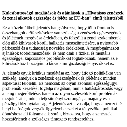
Kulcsfontosságú meglátások és ajánlások a „Hivatásos zenészek
és zenei alkotók egészsége és jóléte az EU-ban” című jelentésből
Ez a közelmúltbeli jelentés hangsúlyozza, hogy több fronton is
összehangolt erőfeszítésekre van szükség a zenészek egészségének
és jólétének megóvása érdekében, és felszólít a zenei szakemberek
előtt álló kihívások körüli hallgatás megszüntetésére, a nyitottabb
párbeszéd és a tudatosság növelése érdekében. A megfogalmazott
ajánlások többdimenziósak, és nem csak a fizikai és mentális
egészséggel kapcsolatos problémákkal foglalkoznak, hanem az e
kihívásokhoz hozzájáruló társadalmi-gazdasági tényezőkkel is.
A jelentés egyik kritikus meglátása az, hogy átfogó politikákra van
szükség, amelyek a zenészek egészségének és jólétének minden
aspektusát felölelik. Ez nemcsak az olyan azonnali egészségügyi
problémák kezelését foglalja magában, mint a halláskárosodás vagy
a hang megerőltetése, hanem az olyan szélesebb körű problémák
megoldását is, mint a teljesítményi szorongás, a magány és a
pénzügyi bizonytalanság. A jelentés azt javasolja, hogy a nemzeti és
helyi hatóságok vegyék figyelembe ezeket a tényezőket politikai
döntéshozatali folyamataik során, biztosítva, hogy a zenészek
hozzáférjenek a szükséges támogató rendszerekhez.