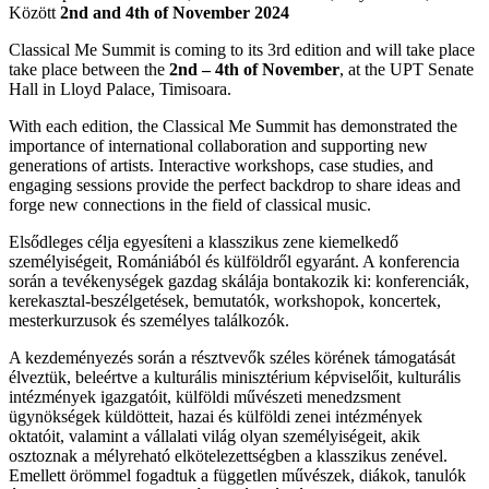
Között
2nd and 4th of November 2024
Classical Me Summit is coming to its 3rd edition and will take place
take place between the
2nd – 4th of November
, at the UPT Senate
Hall in Lloyd Palace, Timisoara.
With each edition, the Classical Me Summit has demonstrated the
importance of international collaboration and supporting new
generations of artists. Interactive workshops, case studies, and
engaging sessions provide the perfect backdrop to share ideas and
forge new connections in the field of classical music.
Elsődleges célja egyesíteni a klasszikus zene kiemelkedő
személyiségeit, Romániából és külföldről egyaránt. A konferencia
során a tevékenységek gazdag skálája bontakozik ki: konferenciák,
kerekasztal-beszélgetések, bemutatók, workshopok, koncertek,
mesterkurzusok és személyes találkozók.
A kezdeményezés során a résztvevők széles körének támogatását
élveztük, beleértve a kulturális minisztérium képviselőit, kulturális
intézmények igazgatóit, külföldi művészeti menedzsment
ügynökségek küldötteit, hazai és külföldi zenei intézmények
oktatóit, valamint a vállalati világ olyan személyiségeit, akik
osztoznak a mélyreható elkötelezettségben a klasszikus zenével.
Emellett örömmel fogadtuk a független művészek, diákok, tanulók