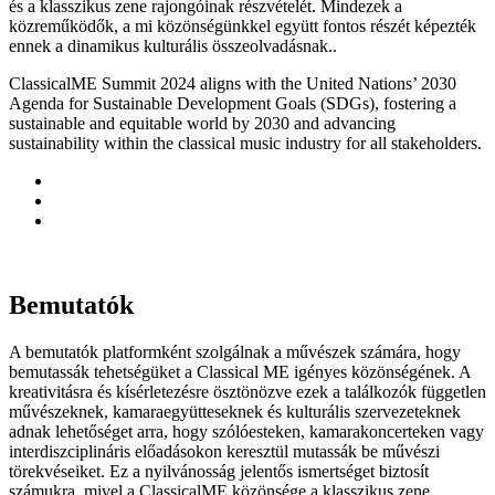
és a klasszikus zene rajongóinak részvételét. Mindezek a
közreműködők, a mi közönségünkkel együtt fontos részét képezték
ennek a dinamikus kulturális összeolvadásnak..
ClassicalME Summit 2024 aligns with the United Nations’ 2030
Agenda for Sustainable Development Goals (SDGs), fostering a
sustainable and equitable world by 2030 and advancing
sustainability within the classical music industry for all stakeholders.
Bemutatók
A bemutatók platformként szolgálnak a művészek számára, hogy
bemutassák tehetségüket a Classical ME igényes közönségének. A
kreativitásra és kísérletezésre ösztönözve ezek a találkozók független
művészeknek, kamaraegyütteseknek és kulturális szervezeteknek
adnak lehetőséget arra, hogy szólóesteken, kamarakoncerteken vagy
interdiszciplináris előadásokon keresztül mutassák be művészi
törekvéseiket. Ez a nyilvánosság jelentős ismertséget biztosít
számukra, mivel a ClassicalME közönsége a klasszikus zene