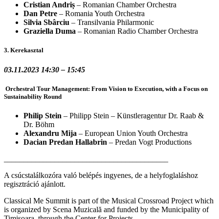
Cristian Andriș
– Romanian Chamber Orchestra
Dan Petre
– Romania Youth Orchestra
Silvia Sbârciu
– Transilvania Philarmonic
Graziella Duma
– Romanian Radio Chamber Orchestra
3. Kerekasztal
03.11.2023 14:30 – 15:45
Orchestral Tour Management: From Vision to Execution, with a Focus on
Sustainability Round
Philip Stein
– Philipp Stein – Künstleragentur Dr. Raab &
Dr. Böhm
Alexandru Mija
– European Union Youth Orchestra
Dacian Predan Hallabrin
– Predan Vogt Productions
__________________________________________
A csúcstalálkozóra való belépés ingyenes, de a helyfoglaláshoz
regisztráció ajánlott.
Classical Me Summit is part of the Musical Crossroad Project which
is organized by Scena Muzicală and funded by the Municipality of
Timișoara, through the Center for Projects.