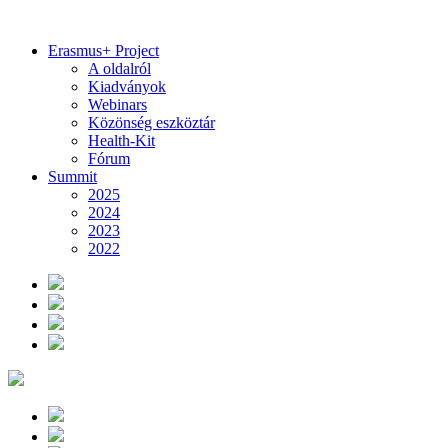
Erasmus+ Project
A oldalról
Kiadványok
Webinars
Közönség eszköztár
Health-Kit
Fórum
Summit
2025
2024
2023
2022