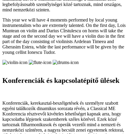
legbefolyásosabb személyiségei közé tartoznak, mind országos,
mind nemzetközi szinten.
This year we will have 4 moments performed by local young
instrumentalists who are extremely talented. On the first day, Lois
Muntean on violin and Darius Cîrstulescu on horns will take the
stage and on the second day we will have a violin duo in the first
part of the day consisting of violinists Ardelean Timeea and
Gherasim Estera, while the last performance will be given by the
young cellist Ionescu Tudor.
Konferenciák és kapcsolatépítő ülések
Konferenciák, kerekasztal-beszélgetések és személyre szabott
egyéni találkozók dinamikus sorozata révén, a Classical ME
Konferencia résztvevői kivételes lehetőséget kapnak arra, hogy
kapcsolatba lépjenek szakemberek széles körével. Ezek közé
tartoznak filharmonikusok és operák vezetői mind a nemzeti és
nemzetközi színtéren, a nagyra becsült zenei egyetemek rektorai,