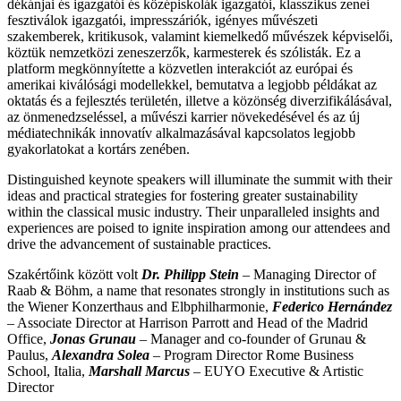
dékánjai és igazgatói és középiskolák igazgatói, klasszikus zenei
fesztiválok igazgatói, impresszáriók, igényes művészeti
szakemberek, kritikusok, valamint kiemelkedő művészek képviselői,
köztük nemzetközi zeneszerzők, karmesterek és szólisták. Ez a
platform megkönnyítette a közvetlen interakciót az európai és
amerikai kiválósági modellekkel, bemutatva a legjobb példákat az
oktatás és a fejlesztés területén, illetve a közönség diverzifikálásával,
az önmenedzseléssel, a művészi karrier növekedésével és az új
médiatechnikák innovatív alkalmazásával kapcsolatos legjobb
gyakorlatokat a kortárs zenében.
Distinguished keynote speakers will illuminate the summit with their
ideas and practical strategies for fostering greater sustainability
within the classical music industry. Their unparalleled insights and
experiences are poised to ignite inspiration among our attendees and
drive the advancement of sustainable practices.
Szakértőink között volt
Dr. Philipp Stei
n
– Managing Director of
Raab & Böhm, a name that resonates strongly in institutions such as
the Wiener Konzerthaus and Elbphilharmonie,
Federico Hernández
– Associate Director at Harrison Parrott and Head of the Madrid
Office,
Jonas Grunau
– Manager and co-founder of Grunau &
Paulus,
Alexandra Solea
– Program Director Rome Business
School, Italia,
Marshall Marcus
– EUYO Executive & Artistic
Director