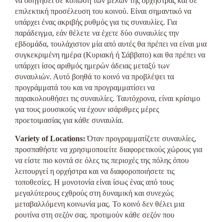
να οδηγήσει σε κόπωση των μελών της ορχήστρας και σε
επιλεκτική προσέλευση του κοινού. Είναι σημαντικό να
υπάρχει ένας ακριβής ρυθμός για τις συναυλίες. Για
παράδειγμα, εάν θέλετε να έχετε δύο συναυλίες την
εβδομάδα, τουλάχιστον μία από αυτές θα πρέπει να είναι μια
συγκεκριμένη ημέρα (Κυριακή ή Σάββατο) και θα πρέπει να
υπάρχει ίσος αριθμός ημερών άδειας μεταξύ των
συναυλιών. Αυτό βοηθά το κοινό να προβλέψει τα
προγράμματά του και να προγραμματίσει να
παρακολουθήσει τις συναυλίες. Ταυτόχρονα, είναι κρίσιμο
για τους μουσικούς να έχουν ισάριθμες μέρες
προετοιμασίας για κάθε συναυλία.
Variety of Locations:
Όταν προγραμματίζετε συναυλίες,
προσπαθήστε να χρησιμοποιείτε διαφορετικούς χώρους για
να είστε πιο κοντά σε όλες τις περιοχές της πόλης όπου
λειτουργεί η ορχήστρα και να διαφοροποιήσετε τις
τοποθεσίες. Η μονοτονία είναι ίσως ένας από τους
μεγαλύτερους εχθρούς στη δυναμική και συνεχώς
μεταβαλλόμενη κοινωνία μας. Το κοινό δεν θέλει μια
ρουτίνα στη σεζόν σας. προτιμούν κάθε σεζόν που