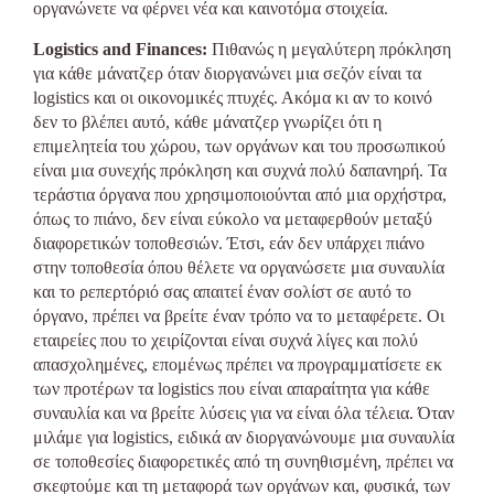
οργανώνετε να φέρνει νέα και καινοτόμα στοιχεία.
Logistics and Finances:
Πιθανώς η μεγαλύτερη πρόκληση
για κάθε μάνατζερ όταν διοργανώνει μια σεζόν είναι τα
logistics και οι οικονομικές πτυχές. Ακόμα κι αν το κοινό
δεν το βλέπει αυτό, κάθε μάνατζερ γνωρίζει ότι η
επιμελητεία του χώρου, των οργάνων και του προσωπικού
είναι μια συνεχής πρόκληση και συχνά πολύ δαπανηρή. Τα
τεράστια όργανα που χρησιμοποιούνται από μια ορχήστρα,
όπως το πιάνο, δεν είναι εύκολο να μεταφερθούν μεταξύ
διαφορετικών τοποθεσιών. Έτσι, εάν δεν υπάρχει πιάνο
στην τοποθεσία όπου θέλετε να οργανώσετε μια συναυλία
και το ρεπερτόριό σας απαιτεί έναν σολίστ σε αυτό το
όργανο, πρέπει να βρείτε έναν τρόπο να το μεταφέρετε. Οι
εταιρείες που το χειρίζονται είναι συχνά λίγες και πολύ
απασχολημένες, επομένως πρέπει να προγραμματίσετε εκ
των προτέρων τα logistics που είναι απαραίτητα για κάθε
συναυλία και να βρείτε λύσεις για να είναι όλα τέλεια. Όταν
μιλάμε για logistics, ειδικά αν διοργανώνουμε μια συναυλία
σε τοποθεσίες διαφορετικές από τη συνηθισμένη, πρέπει να
σκεφτούμε και τη μεταφορά των οργάνων και, φυσικά, των