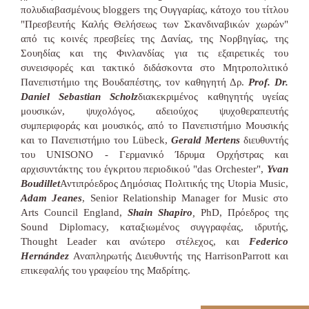
πολυδιαβασμένους bloggers της Ουγγαρίας, κάτοχο του τίτλου
"Πρεσβευτής Καλής Θελήσεως των Σκανδιναβικών χωρών"
από τις κοινές πρεσβείες της Δανίας, της Νορβηγίας, της
Σουηδίας και της Φινλανδίας για τις εξαιρετικές του
συνεισφορές και τακτικό διδάσκοντα στο Μητροπολιτικό
Πανεπιστήμιο της Βουδαπέστης, τον καθηγητή Δρ.
Prof. Dr.
Daniel Sebastian Scholz
διακεκριμένος καθηγητής υγείας
μουσικών, ψυχολόγος, αδειούχος ψυχοθεραπευτής
συμπεριφοράς και μουσικός, από το Πανεπιστήμιο Μουσικής
και το Πανεπιστήμιο του Lübeck,
Gerald Mertens
διευθυντής
του UNISONO - Γερμανικό Ίδρυμα Ορχήστρας και
αρχισυντάκτης του έγκριτου περιοδικού "das Orchester",
Yvan
Boudillet
Αντιπρόεδρος Δημόσιας Πολιτικής της Utopia Music,
Adam Jeanes
, Senior Relationship Manager for Music στο
Arts Council England,
Shain Shapiro
,
PhD, Πρόεδρος της
Sound Diplomacy, καταξιωμένος συγγραφέας, ιδρυτής,
Thought Leader και ανώτερο στέλεχος, και
Federico
Hernández
Αναπληρωτής Διευθυντής της HarrisonParrott και
επικεφαλής του γραφείου της Μαδρίτης.