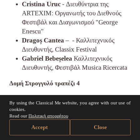
Cristina Uruc
- Διευθύντρια της
ARTEXIM: Οργανωτής του Διεθνούς
Φεστιβάλ και Διαγωνισμού "George
Enescu"
Dragoș Cantea
–
- Καλλιτεχνικός
Διευθυντής, Classix Festival
Gabriel Bebeșelea
Καλλιτεχνικός
Διευθυντής, Φεστιβάλ Musica Ricercata
Δομή Στρογγυλό τραπέζι 4
05.11.2023 15:45 – 17:15
By using the Classical Me website, you agree with our use of
cookies.
Giosuè Prezioso
Κοσμήτορας
Read our
Πολιτική απορρήτου
ακαδημαϊκών υποθέσεων, Unicollege
Accept
Close
Torino
Alexandra Solea
Διευθύντρια