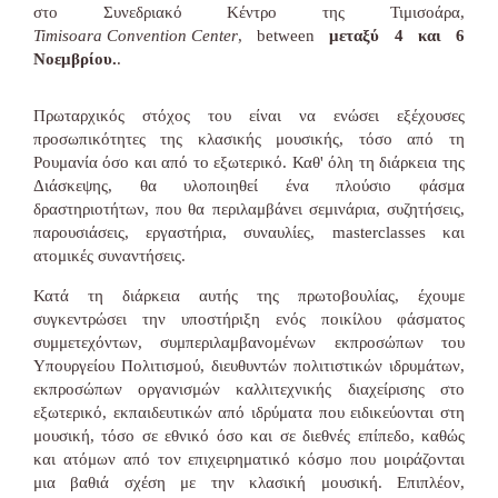
στο Συνεδριακό Κέντρο της Τιμισοάρα,
Timisoara Convention Center
, between
μεταξύ 4 και 6
Νοεμβρίου.
.
Πρωταρχικός στόχος του είναι να ενώσει εξέχουσες
προσωπικότητες της κλασικής μουσικής, τόσο από τη
Ρουμανία όσο και από το εξωτερικό. Καθ' όλη τη διάρκεια της
Διάσκεψης, θα υλοποιηθεί ένα πλούσιο φάσμα
δραστηριοτήτων, που θα περιλαμβάνει σεμινάρια, συζητήσεις,
παρουσιάσεις, εργαστήρια, συναυλίες, masterclasses και
ατομικές συναντήσεις.
Κατά τη διάρκεια αυτής της πρωτοβουλίας, έχουμε
συγκεντρώσει την υποστήριξη ενός ποικίλου φάσματος
συμμετεχόντων, συμπεριλαμβανομένων εκπροσώπων του
Υπουργείου Πολιτισμού, διευθυντών πολιτιστικών ιδρυμάτων,
εκπροσώπων οργανισμών καλλιτεχνικής διαχείρισης στο
εξωτερικό, εκπαιδευτικών από ιδρύματα που ειδικεύονται στη
μουσική, τόσο σε εθνικό όσο και σε διεθνές επίπεδο, καθώς
και ατόμων από τον επιχειρηματικό κόσμο που μοιράζονται
μια βαθιά σχέση με την κλασική μουσική. Επιπλέον,