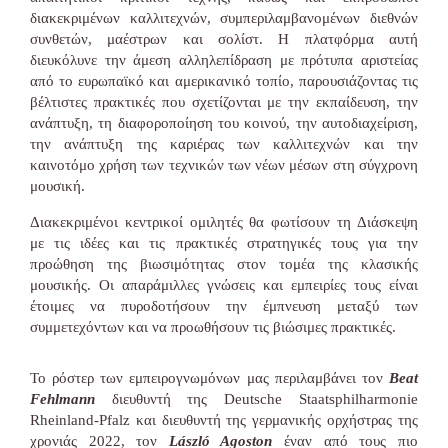
διακεκριμένων καλλιτεχνών, συμπεριλαμβανομένων διεθνών
συνθετών, μαέστρων και σολίστ. Η πλατφόρμα αυτή
διευκόλυνε την άμεση αλληλεπίδραση με πρότυπα αριστείας
από το ευρωπαϊκό και αμερικανικό τοπίο, παρουσιάζοντας τις
βέλτιστες πρακτικές που σχετίζονται με την εκπαίδευση, την
ανάπτυξη, τη διαφοροποίηση του κοινού, την αυτοδιαχείριση,
την ανάπτυξη της καριέρας των καλλιτεχνών και την
καινοτόμο χρήση των τεχνικών των νέων μέσων στη σύγχρονη
μουσική.
Διακεκριμένοι κεντρικοί ομιλητές θα φωτίσουν τη Διάσκεψη
με τις ιδέες και τις πρακτικές στρατηγικές τους για την
προώθηση της βιωσιμότητας στον τομέα της κλασικής
μουσικής. Οι απαράμιλλες γνώσεις και εμπειρίες τους είναι
έτοιμες να πυροδοτήσουν την έμπνευση μεταξύ των
συμμετεχόντων και να προωθήσουν τις βιώσιμες πρακτικές.
Το ρόστερ των εμπειρογνωμόνων μας περιλαμβάνει τον
Beat
Fehlmann
διευθυντή της Deutsche Staatsphilharmonie
Rheinland-Pfalz και διευθυντή της γερμανικής ορχήστρας της
χρονιάς 2022, τον
László Agoston
έναν από τους πιο