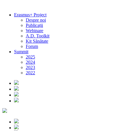
Erasmus+ Project
Despre noi
Publicații
Webinare
A.D. Toolkit
Kit Sănătate
Forum
Summit
2025
2024
2023
2022