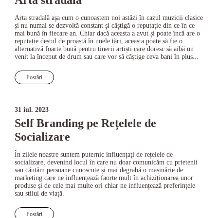
Arta stradală
Arta stradală așa cum o cunoaștem noi astăzi în cazul muzicii clasice
și nu numai se dezvoltă constant și câștigă o reputație din ce în ce
mai bună în fiecare an. Chiar dacă aceasta a avut și poate încă are o
reputație destul de proastă în unele țări, aceasta poate să fie o
alternativă foarte bună pentru tinerii artiști care doresc să aibă un
venit la început de drum sau care vor să câștige ceva bani în plus...
Postări
31 iul. 2023
Self Branding pe Rețelele de
Socializare
În zilele noastre suntem puternic influențați de rețelele de
socializare, devenind locul în care nu doar comunicăm cu prietenii
sau căutăm persoane cunoscute și mai degrabă o mașinărie de
marketing care ne influențează faorte mult în achiziționarea unor
produse și de cele mai multe ori chiar ne influențează preferințele
sau stilul de viață.
Postări