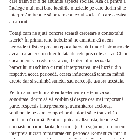
care trăim dar și de anumite aspecte sociale. Așa că pentru a
înțelege mult mai bine lucrările muzicale pe care dorim să le
interpretăm trebuie să privim contextul social în care acestea
au apărut.
Totuși cum ne ajută concret această cercetare a contextului
istoric? În primul rând trebuie să ne amintim că avem
perioade stilistice precum epoca barocului unde instrumentele
aveau caracteristici diferite față de cele prezente astăzi. Chiar
dacă tinem să credem că arcușul diferit din perioada
barocului nu schimb cu mult interpretarea unei lucrări din
respetiva aceea perioadă, acesta influențează tehnica mâinii
drepte dar și schimbă sunetul sau percepția asupra acestuia.
Pentru a nu ne limita doar la elemente de tehnică sau
sonoritate, dorim să vă vorbim și despre cea mai importană
parte, respectiv interpretarea și transmiterea acelorași
sentimente pe care compozitorul a dorit să le transmită cu
mult timp în urmă. Pentru a putea realiza asta, trebuie să
cunoaștem particularitățile societății. Cu siguranță nu putem
interpreta lucrări miniaturale din perioada Romantică într-un