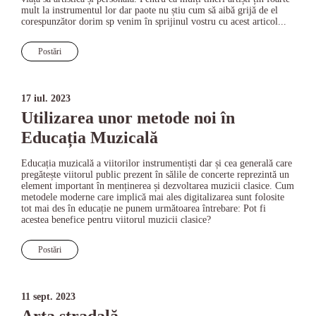
mult la instrumentul lor dar paote nu știu cum să aibă grijă de el
corespunzător dorim sp venim în sprijinul vostru cu acest articol...
Postări
17 iul. 2023
Utilizarea unor metode noi în
Educația Muzicală
Educația muzicală a viitorilor instrumentiști dar și cea generală care
pregătește viitorul public prezent în sălile de concerte reprezintă un
element important în menținerea și dezvoltarea muzicii clasice. Cum
metodele moderne care implică mai ales digitalizarea sunt folosite
tot mai des în educație ne punem următoarea întrebare: Pot fi
acestea benefice pentru viitorul muzicii clasice?
Postări
11 sept. 2023