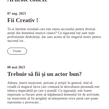
07 aug. 2023
Fii Creativ !
Te-ai întrebat vreodată care este rețeta succesului pentru diverșii
artiști din domeniul muzicii clasice? Cu siguranță toți sunt niște
profesioniști desăvârșiți, dar oare acesta să fie singurul motiv pentru
succesul lor...
Postări
08 mai 2023
Trebuie să fii și un actor bun?
Adesea, tinerii muzicieni, precum și artiștii în general, tind să
creadă că singurul lucru care contează în dezvoltarea personală este
tehnica impecabilă pe care o posedă. Cu siguranță, este foarte
important ca fiecare artist să stăpânească domeniul lor de activitate,
iar muzicienii să fie pregătiți să interpreteze orice piesă care poate
reprezenta o provocare...