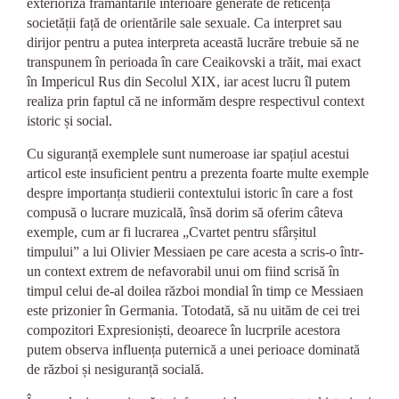
exterioriza frământările interioare generate de reticența
societății față de orientările sale sexuale. Ca interpret sau
dirijor pentru a putea interpreta această lucrăre trebuie să ne
transpunem în perioada în care Ceaikovski a trăit, mai exact
în Impericul Rus din Secolul XIX, iar acest lucru îl putem
realiza prin faptul că ne informăm despre respectivul context
istoric și social.
Cu siguranță exemplele sunt numeroase iar spațiul acestui
articol este insuficient pentru a prezenta foarte multe exemple
despre importanța studierii contextului istoric în care a fost
compusă o lucrare muzicală, însă dorim să oferim câteva
exemple, cum ar fi lucrarea „Cvartet pentru sfârșitul
timpului” a lui Olivier Messiaen pe care acesta a scris-o într-
un context extrem de nefavorabil unui om fiind scrisă în
timpul celui de-al doilea război mondial în timp ce Messiaen
este prizonier în Germania. Totodată, să nu uităm de cei trei
compozitori Expresioniști, deoarece în lucrprile acestora
putem observa influența puternică a unei perioace dominată
de război și nesiguranță socială.