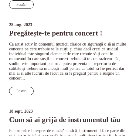
Postări
28 aug. 2023
Pregătește-te pentru concert !
Ca artist activ în domeniul muzicii clasice cu siguranță o să ai multe
concerte pe care trebuie să le susții și chiar dacă crezi că studiul
individual este singurul elemente de care trebuie să ți cont în
momentul în care susții un concert trebuie să te contrazicem. Da,
studiul este important pentru a putea prezenta un repertoriu de
calitate și trebuie să muncești mult pentru ca totul să fie perfect dar
mai ai si alte lucruri de făcut ca să fi pregătit pentru a susține un
concert...
Postări
18 sept. 2023
Cum să ai grijă de instrumentul tău
Pentru orice interpret de muzică clasică, instrumentul face parte din
viața sa artistică și personală. Pentru că mulți tineri artiști țin foarte