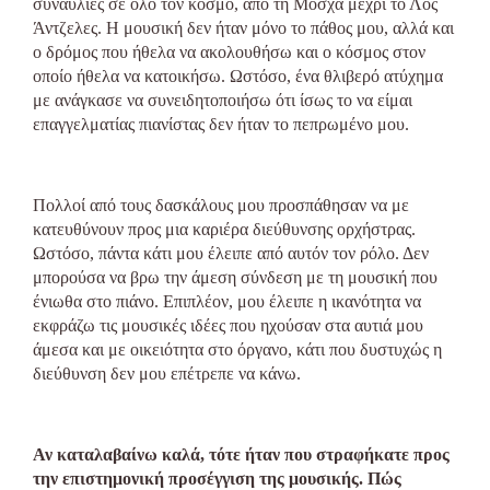
συναυλίες σε όλο τον κόσμο, από τη Μόσχα μέχρι το Λος
Άντζελες. Η μουσική δεν ήταν μόνο το πάθος μου, αλλά και
ο δρόμος που ήθελα να ακολουθήσω και ο κόσμος στον
οποίο ήθελα να κατοικήσω. Ωστόσο, ένα θλιβερό ατύχημα
με ανάγκασε να συνειδητοποιήσω ότι ίσως το να είμαι
επαγγελματίας πιανίστας δεν ήταν το πεπρωμένο μου.
Πολλοί από τους δασκάλους μου προσπάθησαν να με
κατευθύνουν προς μια καριέρα διεύθυνσης ορχήστρας.
Ωστόσο, πάντα κάτι μου έλειπε από αυτόν τον ρόλο. Δεν
μπορούσα να βρω την άμεση σύνδεση με τη μουσική που
ένιωθα στο πιάνο. Επιπλέον, μου έλειπε η ικανότητα να
εκφράζω τις μουσικές ιδέες που ηχούσαν στα αυτιά μου
άμεσα και με οικειότητα στο όργανο, κάτι που δυστυχώς η
διεύθυνση δεν μου επέτρεπε να κάνω.
Αν καταλαβαίνω καλά, τότε ήταν που στραφήκατε προς
την επιστημονική προσέγγιση της μουσικής. Πώς