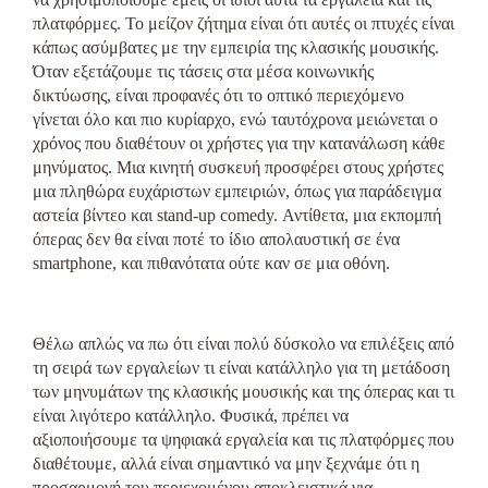
πλατφόρμες. Το μείζον ζήτημα είναι ότι αυτές οι πτυχές είναι
κάπως ασύμβατες με την εμπειρία της κλασικής μουσικής.
Όταν εξετάζουμε τις τάσεις στα μέσα κοινωνικής
δικτύωσης, είναι προφανές ότι το οπτικό περιεχόμενο
γίνεται όλο και πιο κυρίαρχο, ενώ ταυτόχρονα μειώνεται ο
χρόνος που διαθέτουν οι χρήστες για την κατανάλωση κάθε
μηνύματος. Μια κινητή συσκευή προσφέρει στους χρήστες
μια πληθώρα ευχάριστων εμπειριών, όπως για παράδειγμα
αστεία βίντεο και stand-up comedy. Αντίθετα, μια εκπομπή
όπερας δεν θα είναι ποτέ το ίδιο απολαυστική σε ένα
smartphone, και πιθανότατα ούτε καν σε μια οθόνη.
Θέλω απλώς να πω ότι είναι πολύ δύσκολο να επιλέξεις από
τη σειρά των εργαλείων τι είναι κατάλληλο για τη μετάδοση
των μηνυμάτων της κλασικής μουσικής και της όπερας και τι
είναι λιγότερο κατάλληλο. Φυσικά, πρέπει να
αξιοποιήσουμε τα ψηφιακά εργαλεία και τις πλατφόρμες που
διαθέτουμε, αλλά είναι σημαντικό να μην ξεχνάμε ότι η
προσαρμογή του περιεχομένου αποκλειστικά για