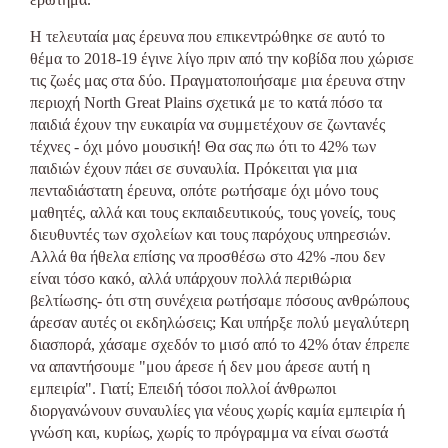
Η τελευταία μας έρευνα που επικεντρώθηκε σε αυτό το
θέμα το 2018-19 έγινε λίγο πριν από την κοβίδα που χώρισε
τις ζωές μας στα δύο. Πραγματοποιήσαμε μια έρευνα στην
περιοχή North Great Plains σχετικά με το κατά πόσο τα
παιδιά έχουν την ευκαιρία να συμμετέχουν σε ζωντανές
τέχνες - όχι μόνο μουσική! Θα σας πω ότι το 42% των
παιδιών έχουν πάει σε συναυλία. Πρόκειται για μια
πενταδιάστατη έρευνα, οπότε ρωτήσαμε όχι μόνο τους
μαθητές, αλλά και τους εκπαιδευτικούς, τους γονείς, τους
διευθυντές των σχολείων και τους παρόχους υπηρεσιών.
Αλλά θα ήθελα επίσης να προσθέσω στο 42% -που δεν
είναι τόσο κακό, αλλά υπάρχουν πολλά περιθώρια
βελτίωσης- ότι στη συνέχεια ρωτήσαμε πόσους ανθρώπους
άρεσαν αυτές οι εκδηλώσεις; Και υπήρξε πολύ μεγαλύτερη
διασπορά, χάσαμε σχεδόν το μισό από το 42% όταν έπρεπε
να απαντήσουμε "μου άρεσε ή δεν μου άρεσε αυτή η
εμπειρία". Γιατί; Επειδή τόσοι πολλοί άνθρωποι
διοργανώνουν συναυλίες για νέους χωρίς καμία εμπειρία ή
γνώση και, κυρίως, χωρίς το πρόγραμμα να είναι σωστά