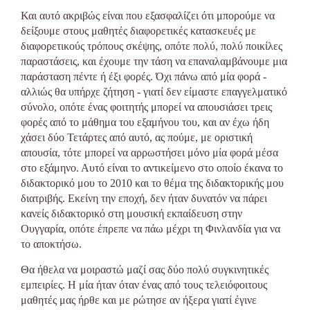
Και αυτό ακριβώς είναι που εξασφαλίζει ότι μπορούμε να
δείξουμε στους μαθητές διαφορετικές κατασκευές με
διαφορετικούς τρόπους σκέψης, οπότε πολύ, πολύ ποικίλες
παραστάσεις, και έχουμε την τάση να επαναλαμβάνουμε μια
παράσταση πέντε ή έξι φορές. Όχι πάνω από μία φορά -
αλλιώς θα υπήρχε ζήτηση - γιατί δεν είμαστε επαγγελματικό
σύνολο, οπότε ένας φοιτητής μπορεί να απουσιάσει τρεις
φορές από το μάθημα του εξαμήνου του, και αν έχω ήδη
χάσει δύο Τετάρτες από αυτό, ας πούμε, με οριστική
απουσία, τότε μπορεί να αρρωστήσει μόνο μία φορά μέσα
στο εξάμηνο. Αυτό είναι το αντικείμενο στο οποίο έκανα το
διδακτορικό μου το 2010 και το θέμα της διδακτορικής μου
διατριβής. Εκείνη την εποχή, δεν ήταν δυνατόν να πάρει
κανείς διδακτορικό στη μουσική εκπαίδευση στην
Ουγγαρία, οπότε έπρεπε να πάω μέχρι τη Φινλανδία για να
το αποκτήσω.
Θα ήθελα να μοιραστώ μαζί σας δύο πολύ συγκινητικές
εμπειρίες. Η μία ήταν όταν ένας από τους τελειόφοιτους
μαθητές μας ήρθε και με ρώτησε αν ήξερα γιατί έγινε