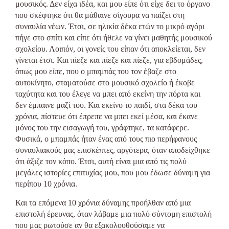
μουσικός. Δεν είχα ιδέα, και μου είπε ότι είχε δει το όργανο
που σκέφτηκε ότι θα μάθαινε σίγουρα να παίζει στη
συναυλία νέων. Έτσι, σε ηλικία δέκα ετών το μικρό αγόρι
πήγε στο σπίτι και είπε ότι ήθελε να γίνει μαθητής μουσικού
σχολείου. Λοιπόν, οι γονείς του είπαν ότι αποκλείεται, δεν
γίνεται έτσι. Και πίεζε και πίεζε και πίεζε, για εβδομάδες,
όπως μου είπε, που ο μπαμπάς του τον έβαζε στο
αυτοκίνητο, σταματούσε στο μουσικό σχολείο ή έκοβε
ταχύτητα και του έλεγε να μπει από εκείνη την πόρτα και
δεν έμπαινε μαζί του. Και εκείνο το παιδί, στα δέκα του
χρόνια, πίστευε ότι έπρεπε να μπει εκεί μέσα, και έκανε
μόνος του την εισαγωγή του, γράφτηκε, τα κατάφερε.
Φυσικά, ο μπαμπάς ήταν ένας από τους πιο περήφανους
συναυλιακούς μας επισκέπτες, αργότερα, όταν αποδείχθηκε
ότι άξιζε τον κόπο. Έτσι, αυτή είναι μια από τις πολύ
μεγάλες ιστορίες επιτυχίας μου, που μου έδωσε δύναμη για
περίπου 10 χρόνια.
Και τα επόμενα 10 χρόνια δύναμης προήλθαν από μια
επιστολή έρευνας, όταν λάβαμε μια πολύ σύντομη επιστολή
που μας ρωτούσε αν θα εξακολουθούσαμε να