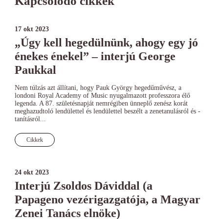
Kapcsolódó cikkek
17 okt 2023
„Úgy kell hegedülnünk, ahogy egy jó
énekes énekel” – interjú George
Paukkal
Nem túlzás azt állítani, hogy Pauk György hegedűművész, a
londoni Royal Academy of Music nyugalmazott professzora élő
legenda. A 87. születésnapját nemrégiben ünneplő zenész korát
meghazudtoló lendülettel és lendülettel beszélt a zenetanulásról és -
tanításról...
Cikkek
24 okt 2023
Interjú Zsoldos Dáviddal (a
Papageno vezérigazgatója, a Magyar
Zenei Tanács elnöke)