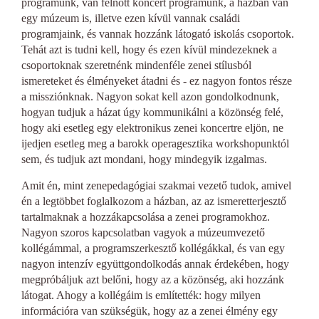
programunk, van felnőtt koncert programunk, a házban van
egy múzeum is, illetve ezen kívül vannak családi
programjaink, és vannak hozzánk látogató iskolás csoportok.
Tehát azt is tudni kell, hogy és ezen kívül mindezeknek a
csoportoknak szeretnénk mindenféle zenei stílusból
ismereteket és élményeket átadni és - ez nagyon fontos része
a missziónknak. Nagyon sokat kell azon gondolkodnunk,
hogyan tudjuk a házat úgy kommunikálni a közönség felé,
hogy aki esetleg egy elektronikus zenei koncertre eljön, ne
ijedjen esetleg meg a barokk operagesztika workshopunktól
sem, és tudjuk azt mondani, hogy mindegyik izgalmas.
Amit én, mint zenepedagógiai szakmai vezető tudok, amivel
én a legtöbbet foglalkozom a házban, az az ismeretterjesztő
tartalmaknak a hozzákapcsolása a zenei programokhoz.
Nagyon szoros kapcsolatban vagyok a múzeumvezető
kollégámmal, a programszerkesztő kollégákkal, és van egy
nagyon intenzív együttgondolkodás annak érdekében, hogy
megpróbáljuk azt belőni, hogy az a közönség, aki hozzánk
látogat. Ahogy a kollégáim is említették: hogy milyen
információra van szükségük, hogy az a zenei élmény egy