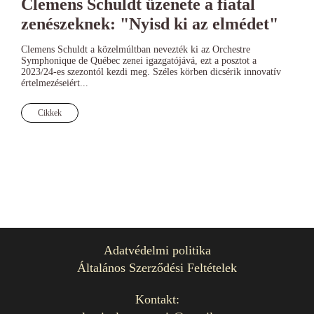
Clemens Schuldt üzenete a fiatal
zenészeknek: "Nyisd ki az elmédet"
Clemens Schuldt a közelmúltban nevezték ki az Orchestre
Symphonique de Québec zenei igazgatójává, ezt a posztot a
2023/24-es szezontól kezdi meg. Széles körben dicsérik innovatív
értelmezéseiért...
Cikkek
Adatvédelmi politika
Általános Szerződési Feltételek
Kontakt: