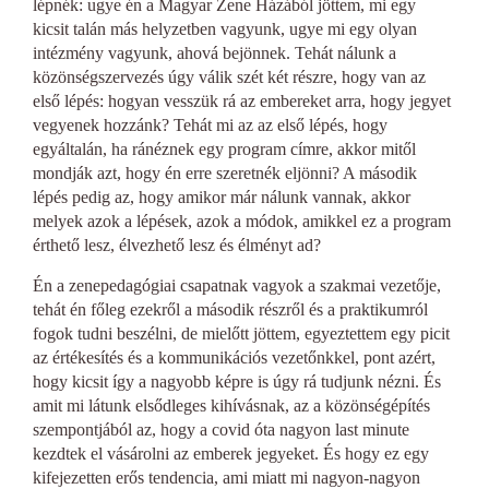
lépnék: ugye én a Magyar Zene Házából jöttem, mi egy
kicsit talán más helyzetben vagyunk, ugye mi egy olyan
intézmény vagyunk, ahová bejönnek. Tehát nálunk a
közönségszervezés úgy válik szét két részre, hogy van az
első lépés: hogyan vesszük rá az embereket arra, hogy jegyet
vegyenek hozzánk? Tehát mi az az első lépés, hogy
egyáltalán, ha ránéznek egy program címre, akkor mitől
mondják azt, hogy én erre szeretnék eljönni? A második
lépés pedig az, hogy amikor már nálunk vannak, akkor
melyek azok a lépések, azok a módok, amikkel ez a program
érthető lesz, élvezhető lesz és élményt ad?
Én a zenepedagógiai csapatnak vagyok a szakmai vezetője,
tehát én főleg ezekről a második részről és a praktikumról
fogok tudni beszélni, de mielőtt jöttem, egyeztettem egy picit
az értékesítés és a kommunikációs vezetőnkkel, pont azért,
hogy kicsit így a nagyobb képre is úgy rá tudjunk nézni. És
amit mi látunk elsődleges kihívásnak, az a közönségépítés
szempontjából az, hogy a covid óta nagyon last minute
kezdtek el vásárolni az emberek jegyeket. És hogy ez egy
kifejezetten erős tendencia, ami miatt mi nagyon-nagyon