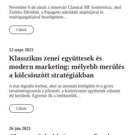
November 6-án zárult a temesvári Classical ME konferencia, ahol
Zsoldos Dáviddal, a Papageno sokoldalú alapítójával és
vezérigazgatójával beszélgettem...
Cikkek
12 szept 2023
Klasszikus zenei együttesek és
modern marketing: mélyebb merülés
a kölcsönzött stratégiákban
A mai digitális korban, ahol az azonnali kielégülés és a gyors
tartalomfogyasztás a jellemző, a komolyzenei együttesek válaszút
elé kerülnek. Egyrészt ők a letétkezelők...
Cikkek
26 jún 2023