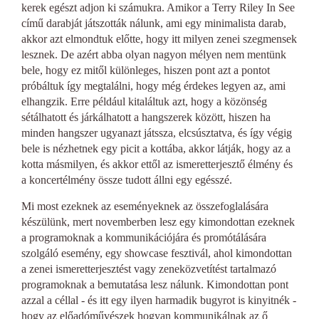
kerek egészt adjon ki számukra. Amikor a Terry Riley In See
című darabját játszották nálunk, ami egy minimalista darab,
akkor azt elmondtuk előtte, hogy itt milyen zenei szegmensek
lesznek. De azért abba olyan nagyon mélyen nem mentünk
bele, hogy ez mitől különleges, hiszen pont azt a pontot
próbáltuk így megtalálni, hogy még érdekes legyen az, ami
elhangzik. Erre például kitaláltuk azt, hogy a közönség
sétálhatott és járkálhatott a hangszerek között, hiszen ha
minden hangszer ugyanazt játssza, elcsúsztatva, és így végig
bele is nézhetnek egy picit a kottába, akkor látják, hogy az a
kotta másmilyen, és akkor ettől az ismeretterjesztő élmény és
a koncertélmény össze tudott állni egy egésszé.
Mi most ezeknek az eseményeknek az összefoglalására
készülünk, mert novemberben lesz egy kimondottan ezeknek
a programoknak a kommunikációjára és promótálására
szolgáló esemény, egy showcase fesztivál, ahol kimondottan
a zenei ismeretterjesztést vagy zeneközvetítést tartalmazó
programoknak a bemutatása lesz nálunk. Kimondottan pont
azzal a céllal - és itt egy ilyen harmadik bugyrot is kinyitnék -
hogy az előadóművészek hogyan kommunikálnak az ő