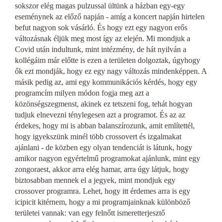
sokszor elég magas pulzussal ültünk a házban egy-egy
eseménynek az előző napján - amíg a koncert napján hirtelen
befut nagyon sok vásárló. És hogy ezt egy nagyon erős
változásnak éljük meg most így az elején. Mi mondjuk a
Covid után indultunk, mint intézmény, de hát nyilván a
kollégáim már előtte is ezen a területen dolgoztak, úgyhogy
ők ezt mondják, hogy ez egy nagy változás mindenképpen. A
másik pedig az, ami egy kommunikációs kérdés, hogy egy
programcím milyen módon fogja meg azt a
közönségszegmenst, akinek ez tetszeni fog, tehát hogyan
tudjuk elnevezni ténylegesen azt a programot. És az az
érdekes, hogy mi is abban balanszírozunk, amit említettél,
hogy igyekszünk minél több crossovert és izgalmakat
ajánlani - de közben egy olyan tendenciát is látunk, hogy
amikor nagyon egyértelmű programokat ajánlunk, mint egy
zongoraest, akkor arra elég hamar, arra úgy látjuk, hogy
biztosabban mennek el a jegyek, mint mondjuk egy
crossover programra. Lehet, hogy itt érdemes arra is egy
icipicit kitérnem, hogy a mi programjainknak különböző
területei vannak: van egy felnőtt ismeretterjesztő