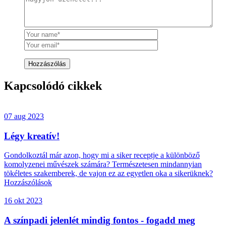
Hozzászólás
Kapcsolódó cikkek
07 aug 2023
Légy kreatív!
Gondolkoztál már azon, hogy mi a siker receptje a különböző
komolyzenei művészek számára? Természetesen mindannyian
tökéletes szakemberek, de vajon ez az egyetlen oka a sikerüknek?
Hozzászólások
16 okt 2023
A színpadi jelenlét mindig fontos - fogadd meg