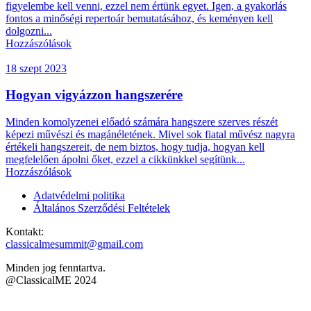
figyelembe kell venni, ezzel nem értünk egyet. Igen, a gyakorlás
fontos a minőségi repertoár bemutatásához, és keményen kell
dolgozni...
Hozzászólások
18 szept 2023
Hogyan vigyázzon hangszerére
Minden komolyzenei előadó számára hangszere szerves részét
képezi művészi és magánéletének. Mivel sok fiatal művész nagyra
értékeli hangszereit, de nem biztos, hogy tudja, hogyan kell
megfelelően ápolni őket, ezzel a cikkünkkel segítünk...
Hozzászólások
Adatvédelmi politika
Általános Szerződési Feltételek
Kontakt:
classicalmesummit@gmail.com
Minden jog fenntartva.
@ClassicalME 2024