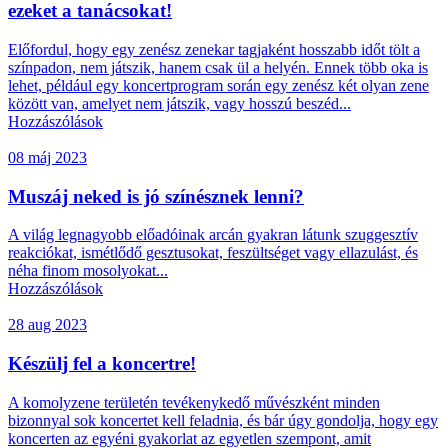
ezeket a tanácsokat!
Előfordul, hogy egy zenész zenekar tagjaként hosszabb időt tölt a
színpadon, nem játszik, hanem csak ül a helyén. Ennek több oka is
lehet, például egy koncertprogram során egy zenész két olyan zene
között van, amelyet nem játszik, vagy hosszú beszéd...
Hozzászólások
08 máj 2023
Muszáj neked is jó színésznek lenni?
A világ legnagyobb előadóinak arcán gyakran látunk szuggesztív
reakciókat, ismétlődő gesztusokat, feszültséget vagy ellazulást, és
néha finom mosolyokat...
Hozzászólások
28 aug 2023
Készülj fel a koncertre!
A komolyzene területén tevékenykedő művészként minden
bizonnyal sok koncertet kell feladnia, és bár úgy gondolja, hogy egy
koncerten az egyéni gyakorlat az egyetlen szempont, amit