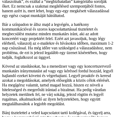
válaszolnak”, és ezáltal a “megbízhatatlan” kategóriába sorolják
őket. Ez nemcsak a szakmai megítélésed szempontjából fontos,
hanem azért is, mert lehet, hogy egy-egy megkésett válaszadással
egy egész csapat munkáját hátráltatod.
Bár a színpadon te állsz majd a legvégén, a hatékony
kommunikációval és szoros kapcsolattartással tiszteletet és
megbecsülést mutatsz minden munkatárs iránt, aki az adott
koncertért vagy projektért felel. Ezért azt javasoljuk, hogy légy
elérhető, válaszolj az e-mailekre és hívásokra időben, maximum 1-2
nap csúszással. Ha még időre van szükséged a válaszadáshoz, nem
probléma, de ezt is jelezd legalább egy üzenet kíséretében, hogy
tudják, foglalkozol az üggyel.
Kövesd az utasításokat, ha a menedzser vagy egy koncertszervező
munkatárs iránymutatást ad vagy egy kéréssel fordul hozzád, legyél
hajlandó ezeket követni és végrehajtani. Legyél proaktív és keresd
azokat a megoldásokat, amelyek elősegítik a közös célok elérését.
Ha megígérsz valamit, tartsd magad hozzá, hiszen ez növeli a
hitelességed és megerősíti irántad a bizalmat. Ha pedig váratlan
helyzetek merülnek fel, ne várj sokáig, jelezd rögtön és legyél
rugalmas, alkalmazkodó az ilyen helyzetekben, hogy együtt
megtalálhassátok a legjobb megoldást.
Bánj tisztelettel a veled kapcsolatot tartó kollégával, és ügyelj arra,