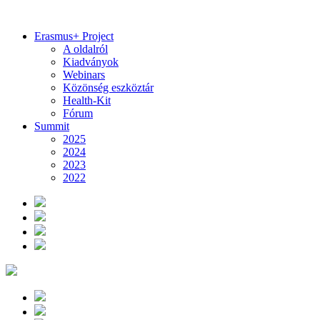
Erasmus+ Project
A oldalról
Kiadványok
Webinars
Közönség eszköztár
Health-Kit
Fórum
Summit
2025
2024
2023
2022