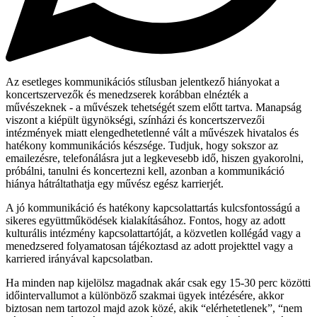
Az esetleges kommunikációs stílusban jelentkező hiányokat a
koncertszervezők és menedzserek korábban elnézték a
művészeknek - a művészek tehetségét szem előtt tartva. Manapság
viszont a kiépült ügynökségi, színházi és koncertszervezői
intézmények miatt elengedhetetlenné vált a művészek hivatalos és
hatékony kommunikációs készsége. Tudjuk, hogy sokszor az
emailezésre, telefonálásra jut a legkevesebb idő, hiszen gyakorolni,
próbálni, tanulni és koncertezni kell, azonban a kommunikáció
hiánya hátráltathatja egy művész egész karrierjét.
A jó kommunikáció és hatékony kapcsolattartás kulcsfontosságú a
sikeres együttműködések kialakításához. Fontos, hogy az adott
kulturális intézmény kapcsolattartóját, a közvetlen kollégád vagy a
menedzsered folyamatosan tájékoztasd az adott projekttel vagy a
karriered irányával kapcsolatban.
Ha minden nap kijelölsz magadnak akár csak egy 15-30 perc közötti
időintervallumot a különböző szakmai ügyek intézésére, akkor
biztosan nem tartozol majd azok közé, akik “elérhetetlenek”, “nem