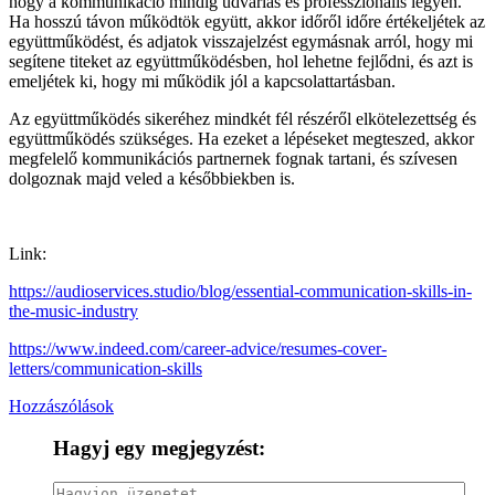
hogy a kommunikáció mindig udvarias és professzionális legyen.
Ha hosszú távon működtök együtt, akkor időről időre értékeljétek az
együttműködést, és adjatok visszajelzést egymásnak arról, hogy mi
segítene titeket az együttműködésben, hol lehetne fejlődni, és azt is
emeljétek ki, hogy mi működik jól a kapcsolattartásban.
Az együttműködés sikeréhez mindkét fél részéről elkötelezettség és
együttműködés szükséges. Ha ezeket a lépéseket megteszed, akkor
megfelelő kommunikációs partnernek fognak tartani, és szívesen
dolgoznak majd veled a későbbiekben is.
Link:
https://audioservices.studio/blog/essential-communication-skills-in-
the-music-industry
https://www.indeed.com/career-advice/resumes-cover-
letters/communication-skills
Hozzászólások
Hagyj egy megjegyzést: